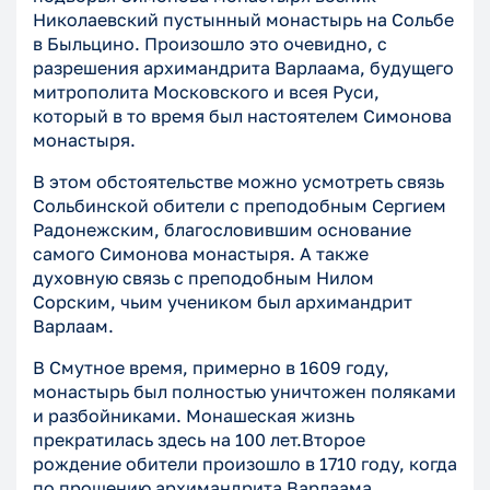
Николаевский пустынный монастырь на Сольбе
в Быльцино. Произошло это очевидно, с
разрешения архимандрита Варлаама, будущего
митрополита Московского и всея Руси,
который в то время был настоятелем Симонова
монастыря.
В этом обстоятельстве можно усмотреть связь
Сольбинской обители с преподобным Сергием
Радонежским, благословившим основание
самого Симонова монастыря. А также
духовную связь с преподобным Нилом
Сорским, чьим учеником был архимандрит
Варлаам.
В Смутное время, примерно в 1609 году,
монастырь был полностью уничтожен поляками
и разбойниками. Монашеская жизнь
прекратилась здесь на 100 лет.Второе
рождение обители произошло в 1710 году, когда
по прошению архимандрита Варлаама