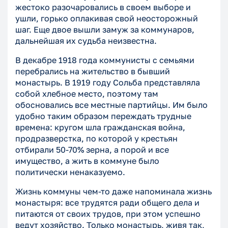
жестоко разочаровались в своем выборе и
ушли, горько оплакивая свой неосторожный
шаг. Еще двое вышли замуж за коммунаров,
дальнейшая их судьба неизвестна.
В декабре 1918 года коммунисты с семьями
перебрались на жительство в бывший
монастырь. В 1919 году Сольба представляла
собой хлебное место, поэтому там
обосновались все местные партийцы. Им было
удобно таким образом переждать трудные
времена: кругом шла гражданская война,
продразверстка, по которой у крестьян
отбирали 50-70% зерна, а порой и все
имущество, а жить в коммуне было
политически ненаказуемо.
Жизнь коммуны чем-то даже напоминала жизнь
монастыря: все трудятся ради общего дела и
питаются от своих трудов, при этом успешно
ведут хозяйство. Только монастырь, живя так,