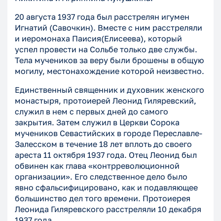
20 августа 1937 года был расстрелян игумен
Игнатий (Савочкин). Вместе с ним расстреляли
и иеромонаха Паисия(Елисеева), который
успел провести на Сольбе только две службы.
Тела мучеников за веру были брошены в общую
могилу, местонахождение которой неизвестно.
Единственный священник и духовник женского
монастыря, протоиерей Леонид Гиляревский,
служил в нем с первых дней до самого
закрытия. Затем служил в Церкви Сорока
мучеников Севастийских в городе Переславле-
Залесском в течение 18 лет вплоть до своего
ареста 11 октября 1937 года. Отец Леонид был
обвинен как глава «контрреволюционной
организации». Его следственное дело было
явно сфальсифицировано, как и подавляющее
большинство дел того времени. Протоиерея
Леонида Гиляревского расстреляли 10 декабря
1937 года.