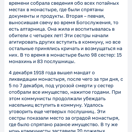
времени собрала сведения обо всех потайных
местах в монастыре, где были спрятаны
документы и продукты. Вторая – певчая,
выносившая свечу во время Богослужения, то
есть алтарница. Она жила и воспитывалась в
обители с четырех лет! Эти сестры начали
агитировать других вступить в коммуну, но все
остальные принялись кричать и возмущаться на
них. В то время в монастыре было 98 сестер: 15
монахинь и 83 послушницы.
4 декабря 1918 года вышел мандат о
ликвидации монастыря, после чего за три дня, с
5 по 7 декабря, под угрозой смерти у сестер
отобрали все имущество, нажитое годами. При
этом коммунисты продолжали убеждать
насельниц вступить в коммуну. Удалось
уговорить еще четверых послушниц. Эти
сестры показали место за оградой монастыря,
где было спрятано разное имущество. В ту же
ночь коммунисты заставили 20 пожилых