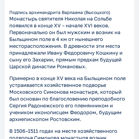
Подпись архимандрита Варлаама (Высоцкого)
Монастырь святителя Николая на Сольбе
появился в конце XV – начале XVI веков.
Первоначально он был мужским и возник на
Быльцином поле в 4 км от нынешнего
месторасположения. В древности эти места
принадлежали Ивану Федоровичу Кошкину и
сыну его Захарии, прямым предкам будущей
Царской династии Романовых.
Примерно в конце XV века на Быльцином поле
устраивается хозяйственное подворье
Московского Симонова монастыря, который
был основан по благословению преподобного
Сергия Радонежского его племянником и
учеником иконописцем Феодором, будущим
архиепископом Ростовским.
В 1506–1511 годах на месте хозяйственного
подворья Симонова монастыря возник