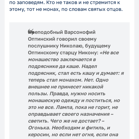
по заповедям. Кто не таков и не стремится к
этому, тот не монах, по словам святых отцов.
Преподобный Варсонофий
Оптинский говорил своему
послушнику Николаю, будущему
Оптинскому старцу Никону:
«Не все
монашес
тво заключается в
подряснике да каше. Надел
подрясник, стал есть кашу и думает: я
теперь стал монахом. Нет. Одно
внешнее не принесет никакой
пользы. Правда, нужно носить
монашескую одежду и поститься, но
это не все. Лампа, пока не горит, не
оправдывает сво
его назначения –
светить. Чего же не достает? –
Огонька. Необходим и фитиль, и
керосин, но если нет огня, если она