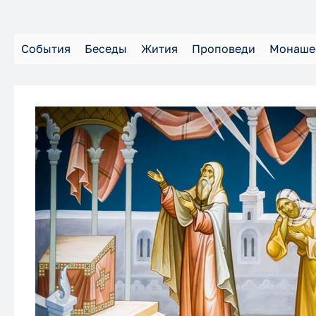
События
Беседы
Жития
Проповеди
Монаше
ХорСестер
Школа
История
Молитва
Отзывы
Воспитание
Монастырь
Разное
Объявления