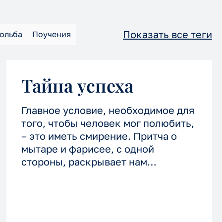
Показать все теги
ольба
Поучения
мения
Спектакли
Тайна успеха
Главное условие, необходимое для
того, чтобы человек мог полюбить,
– это иметь смирение. Притча о
мытаре и фарисее, с одной
стороны, раскрывает нам
трагичность человека, который,
казалось, был прав по букве
закона.