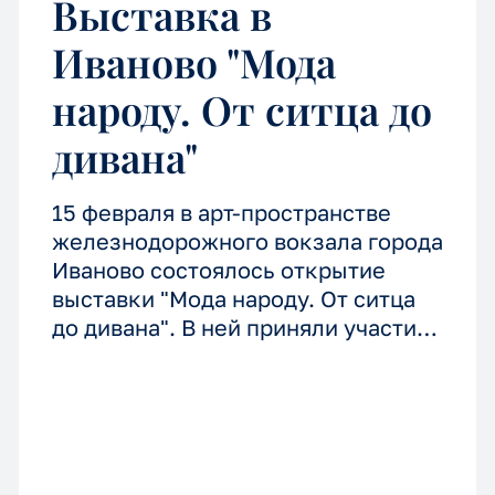
Выставка в
Иваново "Мода
народу. От ситца до
дивана"
15 февраля в арт-пространстве
железнодорожного вокзала города
Иваново состоялось открытие
выставки "Мода народу. От ситца
до дивана". В ней приняли участие
студентки Первого православного
колледжа . На выставке были
представлены работы 3 курса -
народные костюмы русских
губерний с элементами ручной и