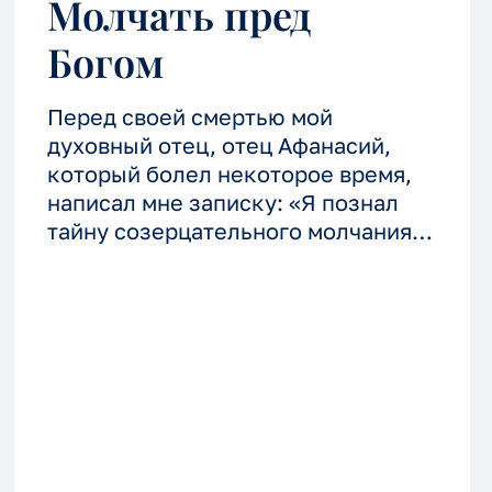
Молчать пред
Богом
Перед своей смертью мой
духовный отец, отец Афанасий,
который болел некоторое время,
написал мне записку: «Я познал
тайну созерцательного молчания, я
теперь могу спокойно умереть». И
три дня спустя, на моих руках, он
скончался. Вот это тайна
созерцательного молчания.