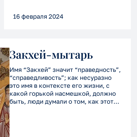
16 февраля 2024
Закхей-мытарь
Имя “Закхей” значит “праведность”,
“справедливость”; как несуразно
это имя в контексте его жизни, с
какой горькой насмешкой, должно
быть, люди думали о том, как этот
человек назван и как он живет.