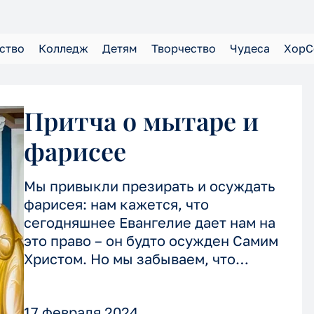
ство
Колледж
Детям
Творчество
Чудеса
ХорС
Праздники
Мастерские
Иконы
Интервью
Игу
Фото
Притча о мытаре и
фарисее
Мы привыкли презирать и осуждать
фарисея: нам кажется, что
сегодняшнее Евангелие дает нам на
это право – он будто осужден Самим
Христом. Но мы забываем, что
надменная праведность фарисея
стоила дорого ему и подобным ему
17 февраля 2024
людям.