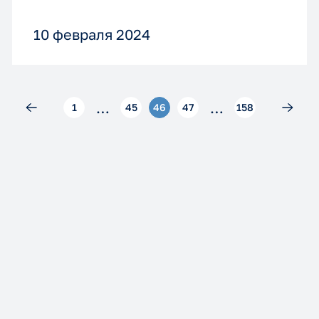
получить по почте. Отправляйте
10 февраля 2024
ваши заявки на pressa@solba.ru
…
…
1
45
46
47
158