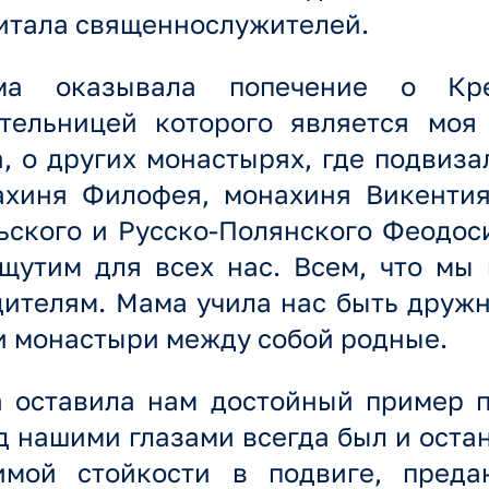
итала священнослужителей.
ма оказывала попечение о Крес
ятельницей которого является моя
, о других монастырях, где подвиза
хиня Филофея, монахиня Викентия
ьского и Русско-Полянского Феодос
щутим для всех нас. Всем, что мы
ителям. Мама учила нас быть дружн
и монастыри между собой родные.
 оставила нам достойный пример п
д нашими глазами всегда был и оста
имой стойкости в подвиге, предан