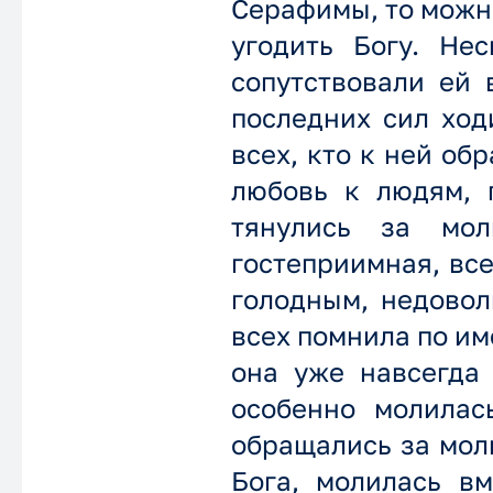
Серафимы, то можно
угодить Богу. Не
сопутствовали ей 
последних сил ход
всех, кто к ней об
любовь к людям, 
тянулись за мо
гостеприимная, все
голодным, недовол
всех помнила по им
она уже навсегда 
особенно молилас
обращались за моли
Бога, молилась в