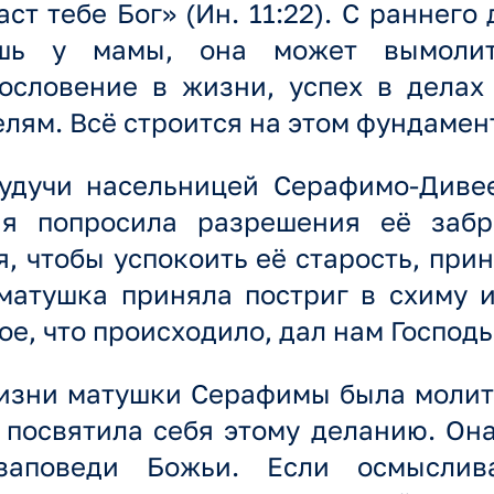
ст тебе Бог» (Ин. 11:22). С раннего
шь у мамы, она может вымолить
гословение в жизни, успех в делах
лям. Всё строится на этом фундамен
удучи насельницей Серафимо-Диве
 я попросила разрешения её забр
я, чтобы успокоить её старость, прин
атушка приняла постриг в схиму и
ое, что происходило, дал нам Господь
изни матушки Серафимы была молит
посвятила себя этому деланию. Она
заповеди Божьи. Если осмыслив