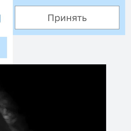
 в
Принять