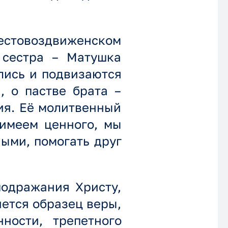
товоздвиженском
 сестра – Матушка
лись и подвизаются
, о пастве брата –
ия. Её молитвенный
 имеем ценного, мы
ыми, помогать друг
одражания Христу,
нется образец веры,
ности, трепетного