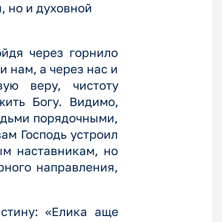
, но и духовной
ойдя через горнило
 нам, а через нас и
ую веру, чистоту
жить Богу. Видимо,
юдьми порядочными,
вам Господь устроил
ым наставникам, но
рного направления,
стину: «Елика аще