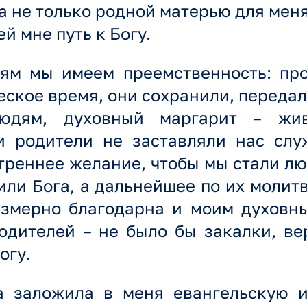
 не только родной матерью для меня
й мне путь к Богу.
ям мы имеем преемственность: пр
еское время, они сохранили, передали
юдям, духовный маргарит – жив
 родители не заставляли нас слу
утреннее желание, чтобы мы стали л
или Бога, а дальнейшее по их молит
езмерно благодарна и моим духовн
одителей – не было бы закалки, ве
огу.
 заложила в меня евангельскую и