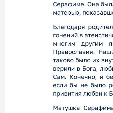
Серафиме. Она была
матерью, показавше
Благодаря родител
гонений в атеистич
многим другим л
Православия. Наши
таково было их вн
верили в Бога, люб
Сам. Конечно, я б
если бы не было р
привития любви к Б
Матушка Серафима