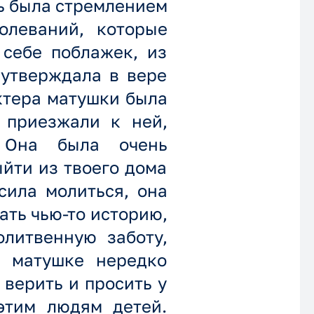
нь была стремлением
олеваний, которые
 себе поблажек, из
 утверждала в вере
актера матушки была
 приезжали к ней,
 Она была очень
ыйти из твоего дома
сила молиться, она
ать чью-то историю,
олитвенную заботу,
к матушке нередко
 верить и просить у
этим людям детей.