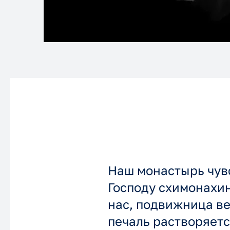
Наш монастырь чувс
Господу схимонахи
нас, подвижница ве
печаль растворяетс