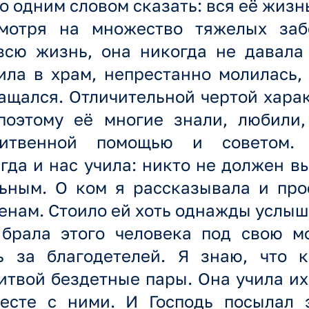
 одним словом сказать: вся её жиз
смотря на множество тяжелых заб
всю жизнь, она никогда не давала
ила в храм, непрестанно молилась,
ращался. Отличительной чертой хар
поэтому её многие знали, любили,
литвенной помощью и советом.
гда и нас учила: никто не должен в
ьным. О ком я рассказывала и про
енам. Стоило ей хоть однажды услыш
брала этого человека под свою м
ь за благодетелей. Я знаю, что 
твой бездетные пары. Она учила их
месте с ними. И Господь посылал 