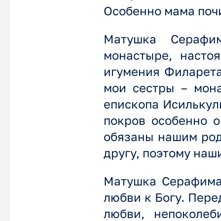
Особенно мама поч
Матушка Серафи
монастыре, насто
игумения Филарета
мои сестры – мона
епископа Исилькул
покров особенно о
обязаны нашим род
другу, поэтому наш
Матушка Серафима
любви к Богу. Пере
любви, непоколеб