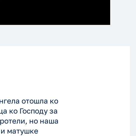
нгела отошла ко
а ко Господу за
ротели, но наша
 и матушке