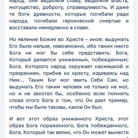
народ: они выделяли славу, выделяли власть,
могущество, доброту, справедливость. И даже
те боги древности, которые погибали ради
народа, погибали героической смертью и
восставали немедленно в славе.
Но явление Божие во Христе – иное; выдумать
Его было нельзя, невозможно, ибо таким никто
Бога не мог бы себе представить: Бога,
Который делается униженным, побежденным;
Бога, Которого народ окружает насмешкой и
презрением, прибив ко кресту, издеваясь над
Ним... Таким Бог мог явить Себя Сам, но
выдумать Его таким человек не только не мог,
но и не захотел бы, особенно если помнить
слова этого Бога о том, что Он дает пример,
чтобы мы были таковы, каков Он был.
И вот этот образ униженного Христа, этот
образ Бога пораженного, Бога побежденного,
Бога, Который так велик, что Он может вынести