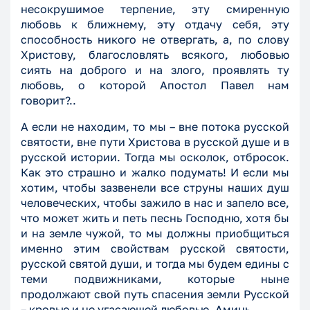
несокрушимое терпение, эту смиренную
любовь к ближнему, эту отдачу себя, эту
способность никого не отвергать, а, по слову
Христову, благословлять всякого, любовью
сиять на доброго и на злого, проявлять ту
любовь, о которой Апостол Павел нам
говорит?..
А если не находим, то мы – вне потока русской
святости, вне пути Христова в русской душе и в
русской истории. Тогда мы осколок, отбросок.
Как это страшно и жалко подумать! И если мы
хотим, чтобы зазвенели все струны наших душ
человеческих, чтобы зажило в нас и запело все,
что может жить и петь песнь Господню, хотя бы
и на земле чужой, то мы должны приобщиться
именно этим свойствам русской святости,
русской святой души, и тогда мы будем едины с
теми подвижниками, которые ныне
продолжают свой путь спасения земли Русской
– кровью и не угасающей любовью. Аминь.