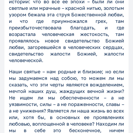
истории: что во все ее эпохи – были ли они
светлые или мрачные – красной нитью, золотым
узором бежала эта струя Божественной любви,
и что где приумножался грех, там
преизбыточествовала благодать, и где
возрастала человеческая жестокость, там
проявлялось новое свидетельство Божией
любви, загоревшейся в человеческих сердцах,
свидетельство жалости Божией, жалости
человеческой.
Наши святые – нам родные и близкие; но если
мы задумаемся над собою, то можем ли мы
сказать, что эти черты являются вожделением,
мечтой наших душ, жаждущих вечной жизни?
Не ищем ли мы обеспеченности – а не
уязвимости, силы – а не пораженности, славы –
а не унижения? Является ли наша жизнь во всех
или, хотя бы, в основных ее проявлениях
любовью, воплощенной в человеке? Находим ли
мы в себе это бесконечное, ничем