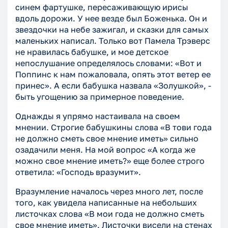
синем фартушке, пересаживающую ирисы
вдоль дорожи. У нее везде был Боженька. Он и
звездочки на небе зажигал, и сказки для самых
маленьких написал. Только вот Памела Трэверс
не нравилась бабушке, и мое детское
непослушание определялось словами: «Вот и
Поппинс к нам пожаловала, опять этот ветер ее
принес». А если бабушка назвала «Золушкой», -
быть угощению за примерное поведение.
Однажды я упрямо настаивала на своем
мнении. Строгие бабушкины слова «В тови года
не должно сметь свое мнение иметь» сильно
озадачили меня. На мой вопрос «А когда же
можно свое мнение иметь?» еще более строго
ответила: «Господь вразумит».
Вразумление началось через много лет, после
того, как увидела написанные на небольших
листочках слова «В мои года не должно сметь
свое мнение иметь». Листочки висели на стенах