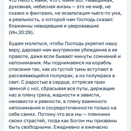
что Небо с нами, что с нами Бог. Невидимая,
духовная, небесная жизнь — это не миф, не
сказки и фантазии, не экзальтация чьего-то ума,
а реальность, о которой нам Господь сказал:
блаженны невидевшие и уверовавшие
(Ин.20:29).
Будем молиться, чтобы Господь укрепил нашу
веру, даровал нам внутреннее убеждение в ее
правоте, даже если бывают минуты сомнений и
непонимания. Мы поднимаемся на корабль
спасения так, как из густой тьмы вступают в
рассеивающийся полумрак, а из полумрака в
свет. С радостью в сердце, оттрясая прах
земной с ног, сбрасывая все путы, держащие
нас в плену греха, жадности и зависти,
ненависти и ревности, в плену взаимного
непонимания и сосредоточенности только на
себе самих. Потому что все мы — пленники
своих страстей, тогда как Богом мы призваны
быть свободными. Ежедневно и ежечасно