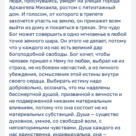
люди, проснувшись, увидят на улицах города
Архангела Михаила, ростом с пятиэтажный
дом. И голосом, от которого в трепете
захочется упасть на землю, он прикажет всем
выйти из дому и покаяться в грехах. Это чудо
Бог может совершить в одно мгновенье в любой
точке земного шара. Он этого не делает, потому
что у каждого из нас есть великий дар
богоподобной свободы. Бог хочет, чтобы
человек пришел к Нему по любви, выбрал не из
страха, не из боязни несчастий, а из личного
убеждения, осмысления этой истины внутри
своего сердца. Выбирать истину надо
добровольно, осознать, что мы наделены
бессмертной душой, призванной к вечности и
не подверженной никаким материальным
влияниям, потому что она состоит не из
материальных субстанций. Душа — существо
духовное, умное, со свободой воли, с
неповторимыми чувствами. Душа каждого из
нас единственна, индивидуальна, она —